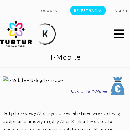
REJESTRACJA
LOGOWANIE
ENGLISH
T-Mobile
Kurs walut T-Mobile
Dotychczasowy
Alior Sync
przestał istnieć wraz z chwilą
podpisania umowy między
Alior Bank
a T-Mobile. To
innowacyjne rozwiązanie na polskim rynku. Na mocy