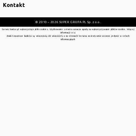
Kontakt
© 2010 – 2026 SUPER GRUPA PL Sp. z o.o.
Serwis kantor.pl wykorzystuje pliki cookies. Użytkowanie serwisu oznacza zgodę na wykorzystywanie plików cookie. Więcej
informacji
tutaj
Znaki towarowe banków są własnością ich właścicieli, a na stronach Serwisu zostały umieszczone jedynie w celach
informacyjnych