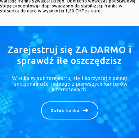
wartość franka szwajcarskiego. Obniżono wówczas podstawową
stopę procentową i doprowadzono do stabilizacji franka w
stosunku do euro w wysokości 1,20 CHF za euro.
Zarejestruj się ZA DARMO i
sprawdź ile oszczędzisz
W kilka minut zarejestruj się i korzystaj z pełnej
funkcjonalności jednego z pierwszych kantorów
internetowych.
Załóż konto