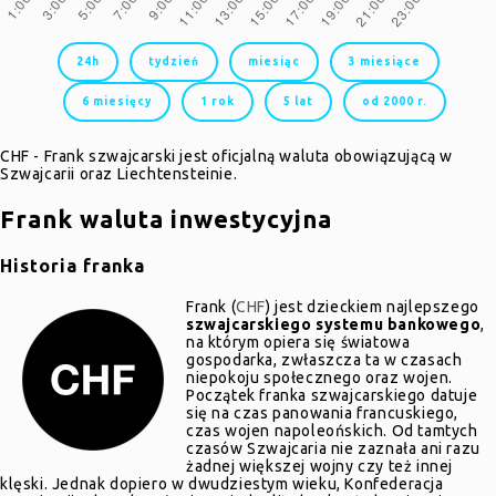
24h
tydzień
miesiąc
3 miesiące
6 miesięcy
1 rok
5 lat
od 2000 r.
CHF - Frank szwajcarski jest oficjalną waluta obowiązującą w
Szwajcarii oraz Liechtensteinie.
Frank waluta inwestycyjna
Historia franka
Frank (
CHF
) jest dzieckiem najlepszego
szwajcarskiego systemu bankowego
,
na którym opiera się światowa
gospodarka, zwłaszcza ta w czasach
niepokoju społecznego oraz wojen.
Początek franka szwajcarskiego datuje
się na czas panowania francuskiego,
czas wojen napoleońskich. Od tamtych
czasów Szwajcaria nie zaznała ani razu
żadnej większej wojny czy też innej
klęski. Jednak dopiero w dwudziestym wieku, Konfederacja