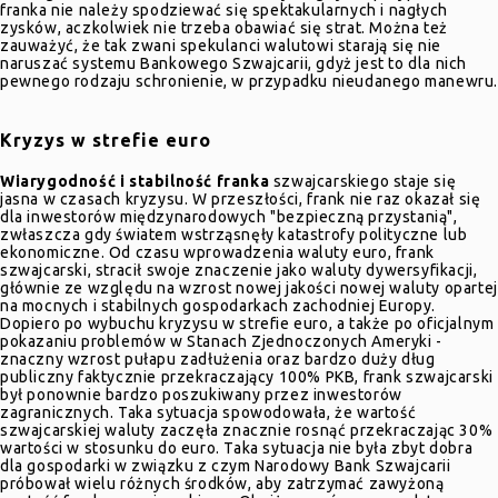
franka nie należy spodziewać się spektakularnych i nagłych
zysków, aczkolwiek nie trzeba obawiać się strat. Można też
zauważyć, że tak zwani spekulanci walutowi starają się nie
naruszać systemu Bankowego Szwajcarii, gdyż jest to dla nich
pewnego rodzaju schronienie, w przypadku nieudanego manewru
Kryzys w strefie euro
Wiarygodność i stabilność franka
szwajcarskiego staje się
jasna w czasach kryzysu. W przeszłości, frank nie raz okazał się
dla inwestorów międzynarodowych "bezpieczną przystanią",
zwłaszcza gdy światem wstrząsnęły katastrofy polityczne lub
ekonomiczne. Od czasu wprowadzenia waluty euro, frank
szwajcarski, stracił swoje znaczenie jako waluty dywersyfikacji,
głównie ze względu na wzrost nowej jakości nowej waluty opartej
na mocnych i stabilnych gospodarkach zachodniej Europy.
Dopiero po wybuchu kryzysu w strefie euro, a także po oficjalnym
pokazaniu problemów w Stanach Zjednoczonych Ameryki -
znaczny wzrost pułapu zadłużenia oraz bardzo duży dług
publiczny faktycznie przekraczający 100% PKB, frank szwajcarski
był ponownie bardzo poszukiwany przez inwestorów
zagranicznych. Taka sytuacja spowodowała, że wartość
szwajcarskiej waluty zaczęła znacznie rosnąć przekraczając 30%
wartości w stosunku do euro. Taka sytuacja nie była zbyt dobra
dla gospodarki w związku z czym Narodowy Bank Szwajcarii
próbował wielu różnych środków, aby zatrzymać zawyżoną