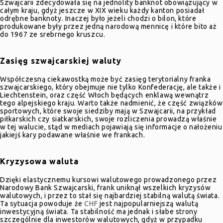
Szwajcarii zdecydowała się na jednolity banknot obowiązujący w
całym kraju, gdyż jeszcze w XIX wieku każdy kanton posiadał
odrębne banknoty. Inaczej było jeżeli chodzi o bilon, które
produkowane były przez jedną narodową mennicę i które bito aż
do 1967 ze srebrnego kruszcu.
Zasięg szwajcarskiej waluty
Współczesną ciekawostką może być zasięg terytorialny franka
szwajcarskiego, który obejmuje nie tylko Konfederację, ale także i
Liechtenstein, oraz część Włoch będących enklawą wewnątrz
tego alpejskiego kraju. Warto także nadmienić, że część związków
sportowych, które swoje siedziby mają w Szwajcarii, na przykład
piłkarskich czy siatkarskich, swoje rozliczenia prowadzą właśnie
w tej walucie, stąd w mediach pojawiają się informacje o nałożeniu
jakiejś kary podawane właśnie we frankach.
Kryzysowa waluta
Dzięki elastycznemu kursowi walutowego prowadzonego przez
Narodowy Bank Szwajcarski, frank uniknął wszelkich kryzysów
walutowych, i przez to stał się najbardziej stabilną walutą świata.
Ta sytuacja powoduje że
CHF
jest najpopularniejszą walutą
inwestycyjną świata. Ta stabilność ma jednak i słabe strony
szczególnie dla inwestorów walutowych, gdyż w przypadku