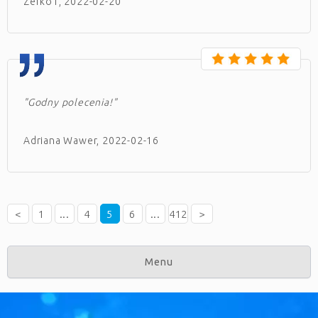
Zerko1, 2022-02-20
"Godny polecenia!"
Adriana Wawer, 2022-02-16
<
1
...
4
5
6
...
412
>
Menu